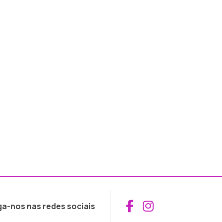
Aceder ao Fac
Aceder ao I
ga-nos nas redes sociais