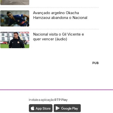
Avançado argelino Okacha
Hamzaoui abandona o Nacional
Nacional visita o Gil Vicente e
quer vencer (áudio)
PUB
Instale a aplicação
RTP Play
ebook da RTP Madeira
nstagram da RTP Madeira