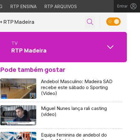
G
RTP ENSINA
RTP ARQUIVOS
Entrar
+ RTP Madeira
TV
RTP Madeira
Pode também gostar
Andebol Masculino: Madeira SAD
recebe este sábado o Sporting
(Vídeo)
Miguel Nunes lança rali casting
(vídeo)
Equipa feminina de andebol do