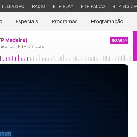
TELEVISÃO
RÁDIO
RTP PLAY
RTP PALCO
RTP ZIG ZA
o
Especiais
Programas
Programação
TP Madeira)
NO AR
neo com RTP Notícias
RROR