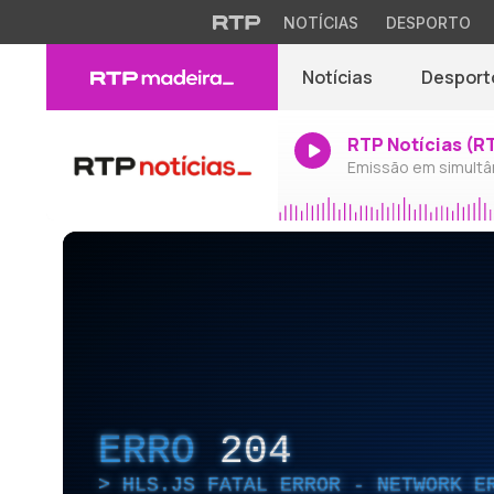
NOTÍCIAS
DESPORTO
Notícias
Desport
RTP Notícias (R
Emissão em simultâ
ERRO
204
HLS.JS FATAL ERROR - NETWORK E