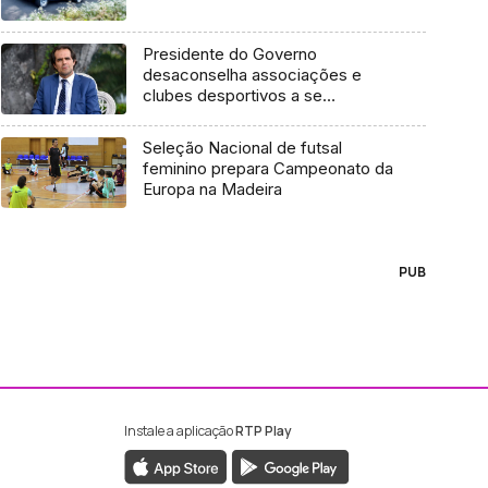
Presidente do Governo
desaconselha associações e
clubes desportivos a se
deslocarem ao Continente para
participar em provas nacionais.
Seleção Nacional de futsal
(Vídeo)
feminino prepara Campeonato da
Europa na Madeira
PUB
Instale a aplicação
RTP Play
ebook da RTP Madeira
nstagram da RTP Madeira