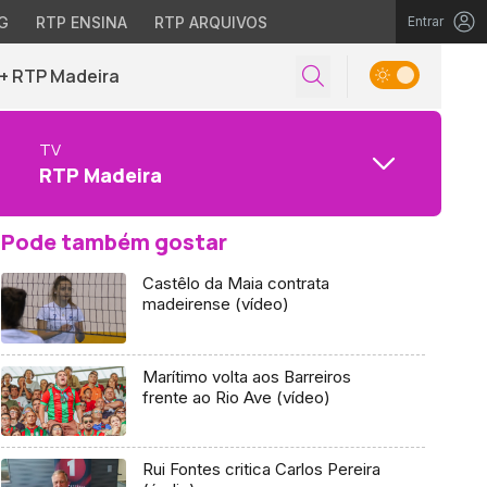
G
RTP ENSINA
RTP ARQUIVOS
Entrar
+ RTP Madeira
TV
RTP Madeira
Pode também gostar
Castêlo da Maia contrata
madeirense (vídeo)
Marítimo volta aos Barreiros
frente ao Rio Ave (vídeo)
Rui Fontes critica Carlos Pereira