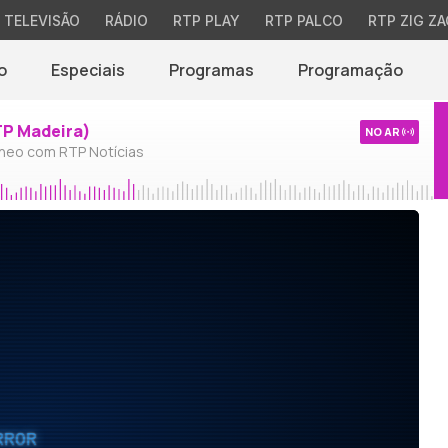
TELEVISÃO
RÁDIO
RTP PLAY
RTP PALCO
RTP ZIG ZA
o
Especiais
Programas
Programação
TP Madeira)
NO AR
neo com RTP Notícias
RROR