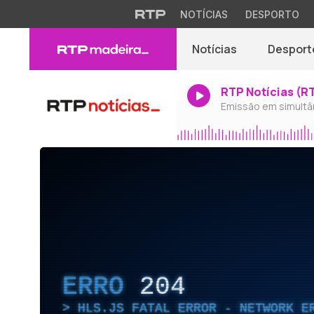
NOTÍCIAS
DESPORTO
Notícias
Desport
RTP Notícias (R
Emissão em simultâ
ERRO
204
HLS.JS FATAL ERROR - NETWORK E