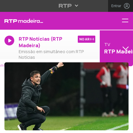
Entrar
RTP Notícias (RTP
NO AR
TV
Madeira)
RTP Madei
Emissão em simultâneo com RTP
Notícias