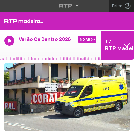
Entrar
Verão Cá Dentro 2026
NO AR
TV
RTP Madei