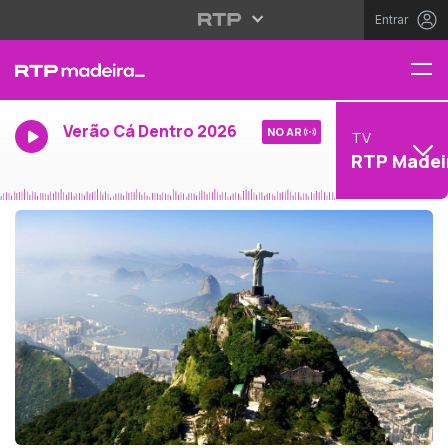
Entrar
Verão Cá Dentro 2026
NO AR
TV
RTP Madei