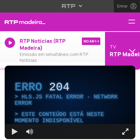
Entrar
RTP Notícias (RTP
NO AR
TV
Madeira)
RTP Madei
Emissão em simultâneo com RTP
Notícias
ERRO
204
HLS.JS FATAL ERROR - NETWORK
ERROR
ESTE CONTEÚDO ESTÁ NESTE
MOMENTO INDISPONÍVEL