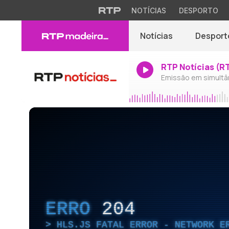
NOTÍCIAS
DESPORTO
Notícias
Desport
RTP Notícias (R
Emissão em simultâ
ERRO
204
HLS.JS FATAL ERROR - NETWORK E