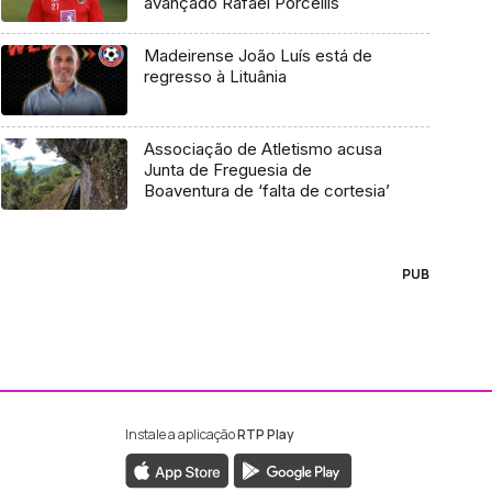
avançado Rafael Porcellis
Madeirense João Luís está de
regresso à Lituânia
Associação de Atletismo acusa
Junta de Freguesia de
Boaventura de ‘falta de cortesia’
PUB
Instale a aplicação
RTP Play
ebook da RTP Madeira
nstagram da RTP Madeira