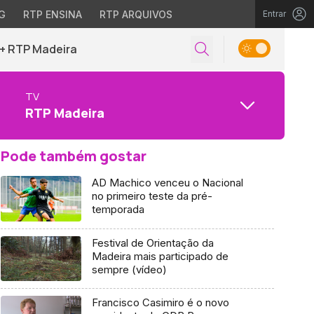
G
RTP ENSINA
RTP ARQUIVOS
Entrar
+ RTP Madeira
TV
RTP Madeira
Pode também gostar
AD Machico venceu o Nacional
no primeiro teste da pré-
temporada
Festival de Orientação da
Madeira mais participado de
sempre (vídeo)
Francisco Casimiro é o novo