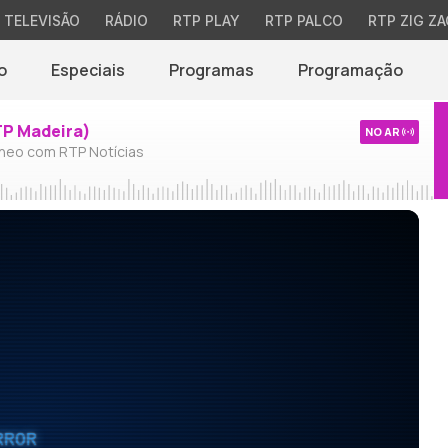
TELEVISÃO
RÁDIO
RTP PLAY
RTP PALCO
RTP ZIG ZA
o
Especiais
Programas
Programação
TP Madeira)
NO AR
neo com RTP Notícias
RROR