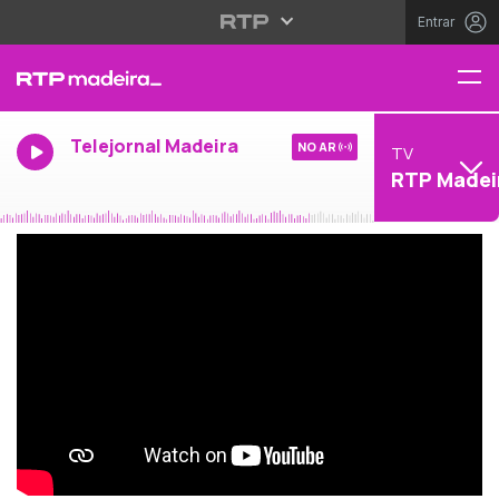
Entrar
Telejornal Madeira
NO AR
TV
RTP Madei