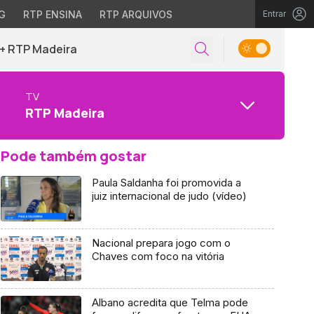
G
RTP ENSINA
RTP ARQUIVOS
Entrar
+ RTP Madeira
TV
RTP Madeira
Pode também gostar
Paula Saldanha foi promovida a
juiz internacional de judo (vídeo)
Nacional prepara jogo com o
Chaves com foco na vitória
Albano acredita que Telma pode