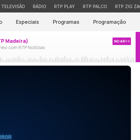
TELEVISÃO
RÁDIO
RTP PLAY
RTP PALCO
RTP ZIG ZA
o
Especiais
Programas
Programação
TP Madeira)
NO AR
neo com RTP Notícias
RROR