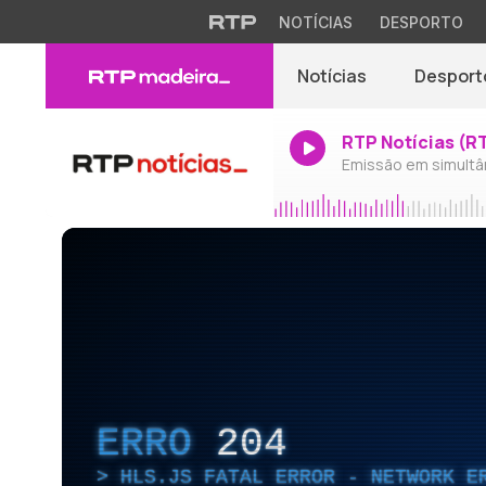
NOTÍCIAS
DESPORTO
Notícias
Desport
RTP Notícias (R
Emissão em simultâ
ERRO
204
HLS.JS FATAL ERROR - NETWORK E