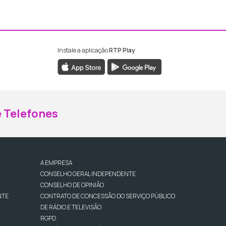
Instale a aplicação
RTP Play
ebook da RTP Madeira
nstagram da RTP Madeira
 Telefones
A EMPRESA
CONSELHO GERAL INDEPENDENTE
CONSELHO DE OPINIÃO
NTE
CONTRATO DE CONCESSÃO DO SERVIÇO PÚBLICO
DE RÁDIO E TELEVISÃO
RGPD