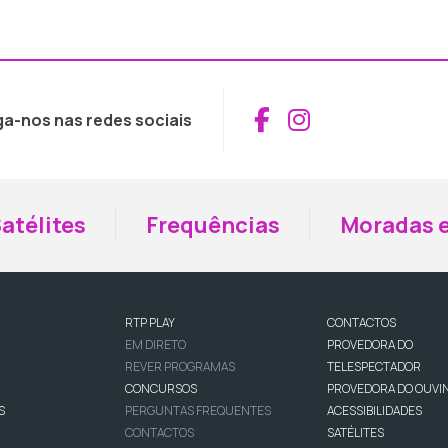
Aceder ao Fac
Aceder ao I
ga-nos nas redes sociais
atélites
Frequências
Moradas e
RTP PLAY
CONTACTOS
EM DIRETO
PROVEDORA DO
REVER PROGRAMAS
TELESPECTADOR
CONCURSOS
PROVEDORA DO OUVI
S
PERGUNTAS FREQUENTES
ACESSIBILIDADES
CONTACTOS
SATÉLITES