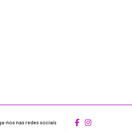
Aceder ao Fac
Aceder ao I
ga-nos nas redes sociais