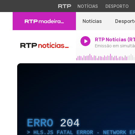
NOTÍCIAS
DESPORTO
Notícias
Desport
RTP Notícias (R
Emissão em simultâ
ERRO
204
HLS.JS FATAL ERROR - NETWORK E