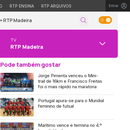
G
RTP ENSINA
RTP ARQUIVOS
Entrar
+ RTP Madeira
TV
RTP Madeira
Pode também gostar
Jorge Pimenta venceu o Mini-
trail de 16km e Francisco Freitas
foi o mais rápido na maratona
Portugal apura-se para o Mundial
feminino de futsal
Marítimo vence e termina no 4.º