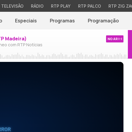
TELEVISÃO
RÁDIO
RTP PLAY
RTP PALCO
RTP ZIG ZA
o
Especiais
Programas
Programação
TP Madeira)
NO AR
neo com RTP Notícias
RROR