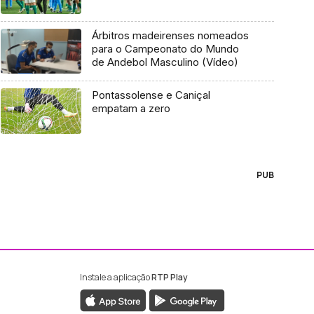
Árbitros madeirenses nomeados
para o Campeonato do Mundo
de Andebol Masculino (Vídeo)
Pontassolense e Caniçal
empatam a zero
PUB
Instale a aplicação
RTP Play
ebook da RTP Madeira
nstagram da RTP Madeira