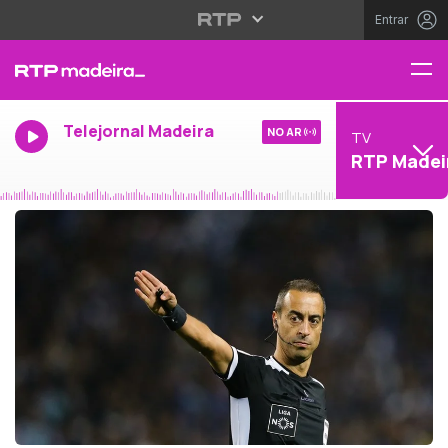
Entrar
Telejornal Madeira
NO AR
TV
RTP Madei