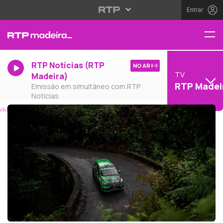
Entrar
RTP Notícias (RTP
NO AR
TV
Madeira)
RTP Madei
Emissão em simultâneo com RTP
Notícias