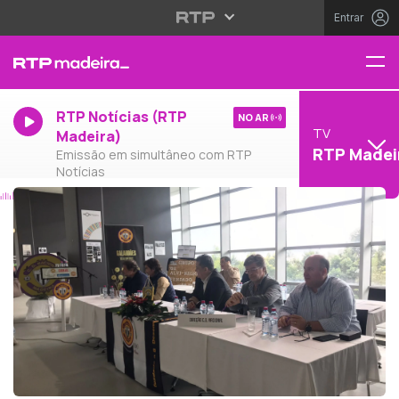
Entrar
RTP Notícias (RTP
NO AR
TV
Madeira)
RTP Madei
Emissão em simultâneo com RTP
Notícias