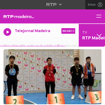
Entrar
Telejornal Madeira
NO AR
TV
RTP Madei