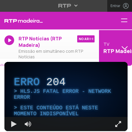
Entrar
RTP Notícias (RTP
NO AR
TV
Madeira)
RTP Madei
Emissão em simultâneo com RTP
Notícias
ERRO
204
HLS.JS FATAL ERROR - NETWORK
ERROR
ESTE CONTEÚDO ESTÁ NESTE
MOMENTO INDISPONÍVEL