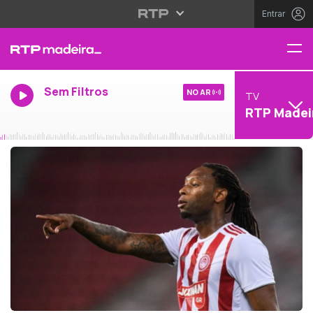
Entrar
Sem Filtros
NO AR
TV
RTP Madei