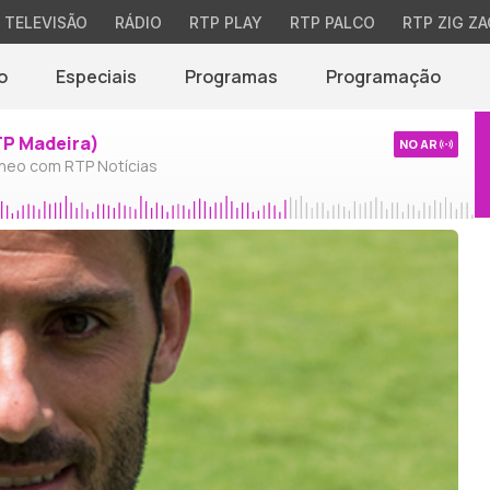
TELEVISÃO
RÁDIO
RTP PLAY
RTP PALCO
RTP ZIG ZA
o
Especiais
Programas
Programação
TP Madeira)
NO AR
neo com RTP Notícias