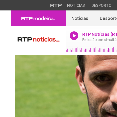
NOTÍCIAS
DESPORTO
Notícias
Desport
RTP Notícias (R
Emissão em simultâ