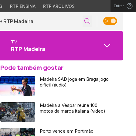
G
RTP ENSINA
RTP ARQUIVOS
Entrar
+ RTP Madeira
TV
RTP Madeira
Pode também gostar
Madeira SAD joga em Braga jogo
difícil (áudio)
Madeira a Vespar reúne 100
motos da marca italiana (vídeo)
Porto vence em Portimão