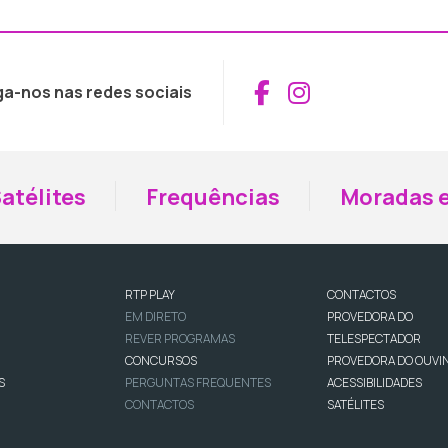
Aceder ao Fac
Aceder ao I
ga-nos nas redes sociais
atélites
Frequências
Moradas e
RTP PLAY
CONTACTOS
EM DIRETO
PROVEDORA DO
REVER PROGRAMAS
TELESPECTADOR
CONCURSOS
PROVEDORA DO OUVI
S
PERGUNTAS FREQUENTES
ACESSIBILIDADES
CONTACTOS
SATÉLITES