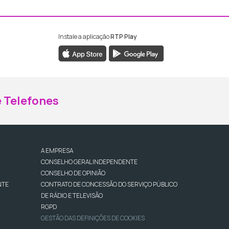
Instale a aplicação
RTP Play
ebook da RTP Madeira
nstagram da RTP Madeira
 Telefones
A EMPRESA
CONSELHO GERAL INDEPENDENTE
CONSELHO DE OPINIÃO
NTE
CONTRATO DE CONCESSÃO DO SERVIÇO PÚBLICO
DE RÁDIO E TELEVISÃO
RGPD
GESTÃO DAS DEFINIÇÕES DE COOKIES