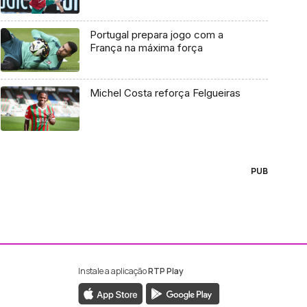
Portugal prepara jogo com a
França na máxima força
Michel Costa reforça Felgueiras
PUB
Instale a aplicação
RTP Play
ebook da RTP Madeira
nstagram da RTP Madeira