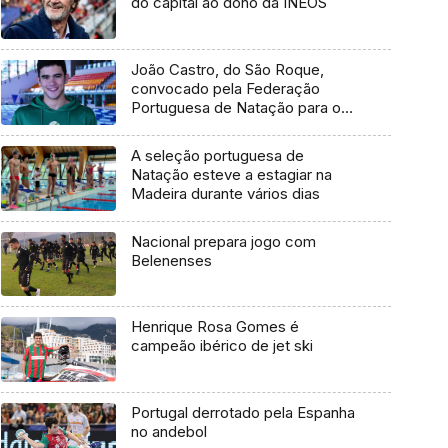
do capital ao dono da INEOS
João Castro, do São Roque,
convocado pela Federação
Portuguesa de Natação para o
“Multinations Youth Swimming
Meet”
A seleção portuguesa de
Natação esteve a estagiar na
Madeira durante vários dias
Nacional prepara jogo com
Belenenses
Henrique Rosa Gomes é
campeão ibérico de jet ski
Portugal derrotado pela Espanha
no andebol