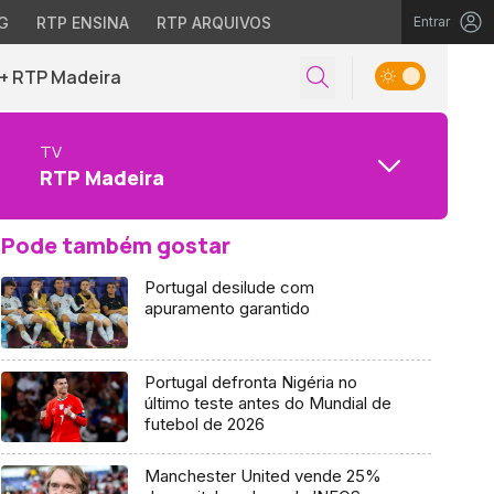
G
RTP ENSINA
RTP ARQUIVOS
Entrar
+ RTP Madeira
TV
RTP Madeira
Pode também gostar
Portugal desilude com
apuramento garantido
Portugal defronta Nigéria no
último teste antes do Mundial de
futebol de 2026
Manchester United vende 25%