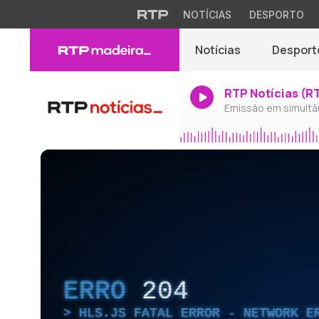
NOTÍCIAS
DESPORTO
Notícias
Desport
RTP Notícias (R
Emissão em simultâ
ERRO
204
HLS.JS FATAL ERROR - NETWORK E