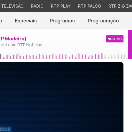
TELEVISÃO
RÁDIO
RTP PLAY
RTP PALCO
RTP ZIG ZA
o
Especiais
Programas
Programação
TP Madeira)
NO AR
neo com RTP Notícias
RROR