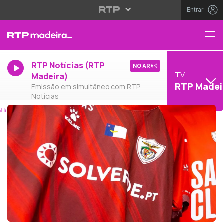
Entrar
RTP Notícias (RTP
NO AR
TV
Madeira)
RTP Madei
Emissão em simultâneo com RTP
Notícias