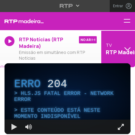
Entrar
RTP Notícias (RTP
NO AR
TV
Madeira)
RTP Madei
Emissão em simultâneo com RTP
Notícias
ERRO
204
HLS.JS FATAL ERROR - NETWORK
ERROR
ESTE CONTEÚDO ESTÁ NESTE
MOMENTO INDISPONÍVEL