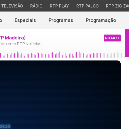
TELEVISÃO
RÁDIO
RTP PLAY
RTP PALCO
RTP ZIG ZA
o
Especiais
Programas
Programação
TP Madeira)
NO AR
neo com RTP Notícias
RROR