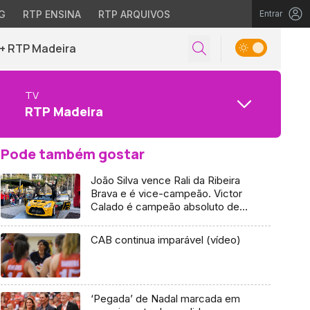
G
RTP ENSINA
RTP ARQUIVOS
Entrar
+ RTP Madeira
TV
RTP Madeira
Pode também gostar
João Silva vence Rali da Ribeira
Brava e é vice-campeão. Victor
Calado é campeão absoluto de
ralis
CAB continua imparável (vídeo)
‘Pegada’ de Nadal marcada em