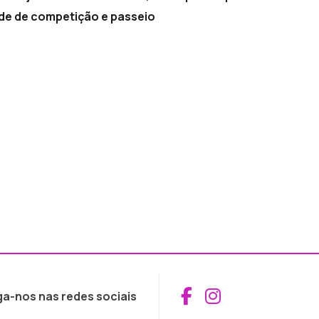
ade de competição e passeio
Aceder ao Fac
Aceder ao I
ga-nos nas redes sociais