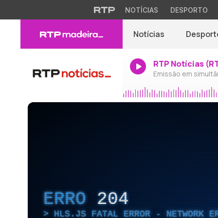
NOTÍCIAS
DESPORTO
Notícias
Desport
RTP Notícias (R
Emissão em simultâ
ERRO
204
HLS.JS FATAL ERROR - NETWORK E