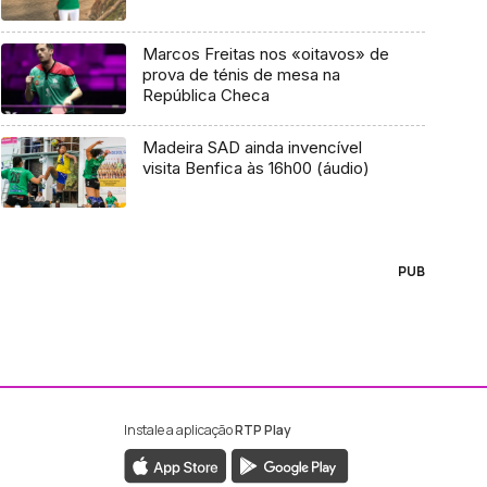
Marcos Freitas nos «oitavos» de
prova de ténis de mesa na
República Checa
Madeira SAD ainda invencível
visita Benfica às 16h00 (áudio)
PUB
Instale a aplicação
RTP Play
ebook da RTP Madeira
nstagram da RTP Madeira