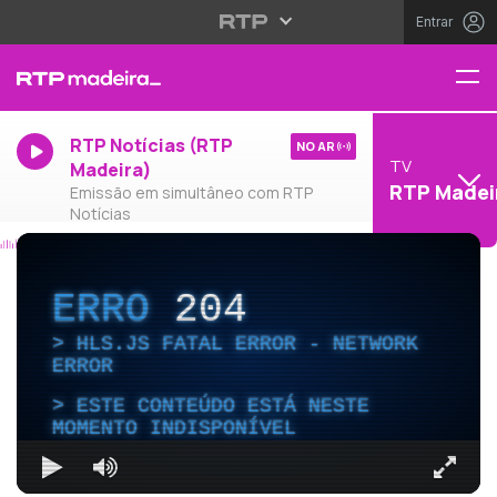
Entrar
RTP Notícias (RTP
NO AR
TV
Madeira)
RTP Madei
Emissão em simultâneo com RTP
Notícias
ERRO
204
HLS.JS FATAL ERROR - NETWORK
ERROR
ESTE CONTEÚDO ESTÁ NESTE
MOMENTO INDISPONÍVEL