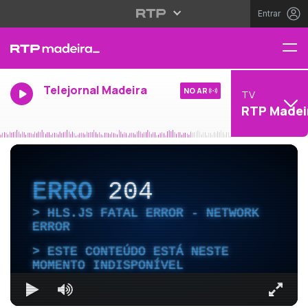
Entrar
Telejornal Madeira
NO AR
TV
RTP Madei
ERRO
204
HLS.JS FATAL ERROR - NETWORK
ERROR
ESTE CONTEÚDO ESTÁ NESTE
MOMENTO INDISPONÍVEL