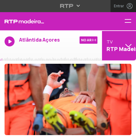
Entrar
Atlântida Açores
NO AR
TV
RTP Madei