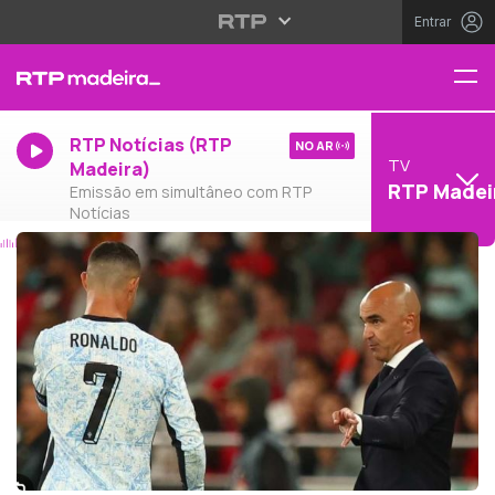
Entrar
RTP Notícias (RTP
NO AR
TV
Madeira)
RTP Madei
Emissão em simultâneo com RTP
Notícias