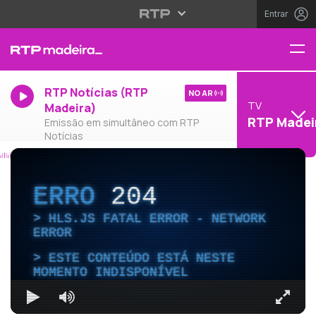
Entrar
RTP Notícias (RTP
NO AR
TV
Madeira)
RTP Madei
Emissão em simultâneo com RTP
Notícias
ERRO
204
HLS.JS FATAL ERROR - NETWORK
ERROR
ESTE CONTEÚDO ESTÁ NESTE
MOMENTO INDISPONÍVEL