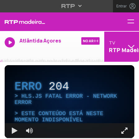
Entrar
Atlântida Açores
NO AR
TV
RTP Madei
ERRO
204
HLS.JS FATAL ERROR - NETWORK
ERROR
ESTE CONTEÚDO ESTÁ NESTE
MOMENTO INDISPONÍVEL