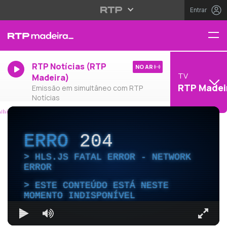
Entrar
RTP Notícias (RTP
NO AR
TV
Madeira)
RTP Madei
Emissão em simultâneo com RTP
Notícias
ERRO
204
HLS.JS FATAL ERROR - NETWORK
ERROR
ESTE CONTEÚDO ESTÁ NESTE
MOMENTO INDISPONÍVEL