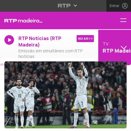
Entrar
RTP Notícias (RTP
NO AR
TV
Madeira)
RTP Madei
Emissão em simultâneo com RTP
Notícias