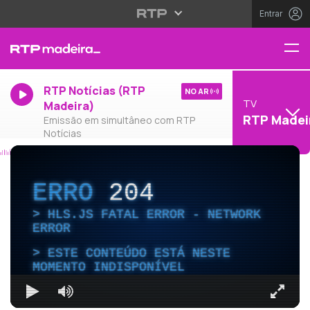
Entrar
RTP Notícias (RTP
NO AR
TV
Madeira)
RTP Madei
Emissão em simultâneo com RTP
Notícias
ERRO
204
HLS.JS FATAL ERROR - NETWORK
ERROR
ESTE CONTEÚDO ESTÁ NESTE
MOMENTO INDISPONÍVEL