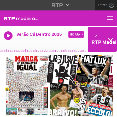
Entrar
Verão Cá Dentro 2026
NO AR
TV
RTP Madei