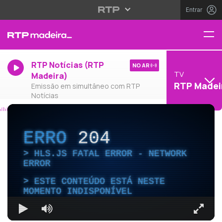
Entrar
RTP Notícias (RTP
NO AR
TV
Madeira)
RTP Madei
Emissão em simultâneo com RTP
Notícias
ERRO
204
HLS.JS FATAL ERROR - NETWORK
ERROR
ESTE CONTEÚDO ESTÁ NESTE
MOMENTO INDISPONÍVEL