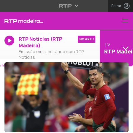
Entrar
RTP Notícias (RTP
NO AR
TV
Madeira)
RTP Madei
Emissão em simultâneo com RTP
Notícias