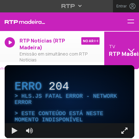
Entrar
RTP Notícias (RTP
NO AR
TV
Madeira)
RTP Madei
Emissão em simultâneo com RTP
Notícias
ERRO
204
HLS.JS FATAL ERROR - NETWORK
ERROR
ESTE CONTEÚDO ESTÁ NESTE
MOMENTO INDISPONÍVEL