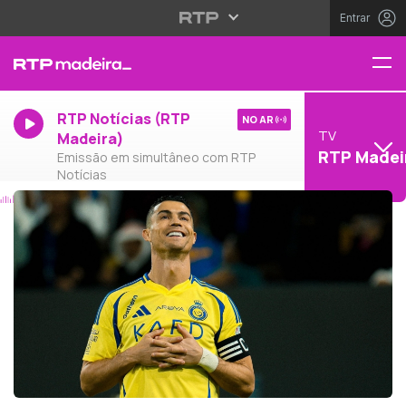
Entrar
RTP Notícias (RTP
NO AR
TV
Madeira)
RTP Madei
Emissão em simultâneo com RTP
Notícias