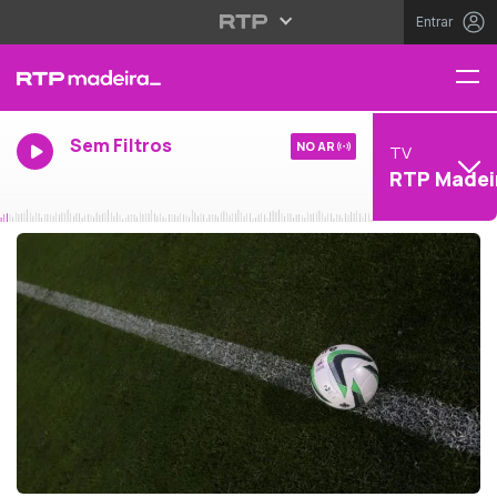
Entrar
Sem Filtros
NO AR
TV
RTP Madei