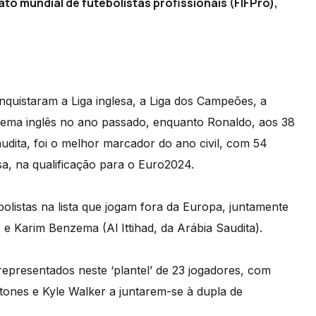
to mundial de futebolistas profissionais (FIFPro),
nquistaram a Liga inglesa, a Liga dos Campeões, a
blema inglês no ano passado, enquanto Ronaldo, aos 38
udita, foi o melhor marcador do ano civil, com 54
sa, na qualificação para o Euro2024.
listas na lista que jogam fora da Europa, juntamente
 e Karim Benzema (Al Ittihad, da Arábia Saudita).
representados neste ‘plantel’ de 23 jogadores, com
tones e Kyle Walker a juntarem-se à dupla de