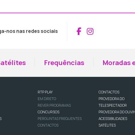
Aceder ao Fac
Aceder ao I
ga-nos nas redes sociais
atélites
Frequências
Moradas e
RTP PLAY
CONTACTOS
EM DIRETO
PROVEDORA DO
REVER PROGRAMAS
TELESPECTADOR
CONCURSOS
PROVEDORA DO OUVI
S
PERGUNTAS FREQUENTES
ACESSIBILIDADES
CONTACTOS
SATÉLITES