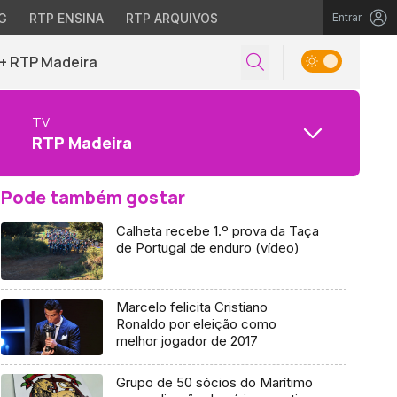
G
RTP ENSINA
RTP ARQUIVOS
Entrar
+ RTP Madeira
TV
RTP Madeira
Pode também gostar
Calheta recebe 1.º prova da Taça
de Portugal de enduro (vídeo)
Marcelo felicita Cristiano
Ronaldo por eleição como
melhor jogador de 2017
Grupo de 50 sócios do Marítimo