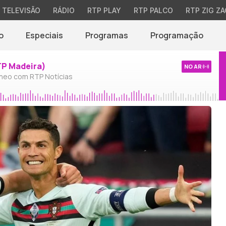
TELEVISÃO
RÁDIO
RTP PLAY
RTP PALCO
RTP ZIG ZA
o
Especiais
Programas
Programação
TP Madeira)
NO AR
neo com RTP Notícias