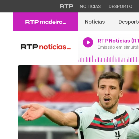
NOTÍCIAS
DESPORTO
Notícias
Desport
RTP Notícias (R
Emissão em simultâ