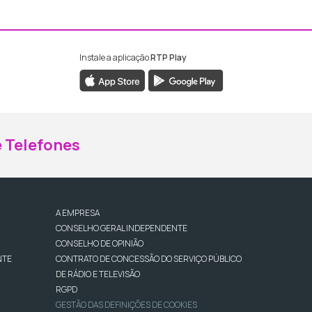
Instale a aplicação
RTP Play
ebook da RTP Madeira
nstagram da RTP Madeira
 Telefones
A EMPRESA
CONSELHO GERAL INDEPENDENTE
CONSELHO DE OPINIÃO
NTE
CONTRATO DE CONCESSÃO DO SERVIÇO PÚBLICO
DE RÁDIO E TELEVISÃO
RGPD
GESTÃO DAS DEFINIÇÕES DE COOKIES