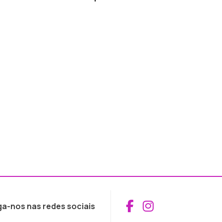
Aceder ao Fac
Aceder ao I
ga-nos nas redes sociais