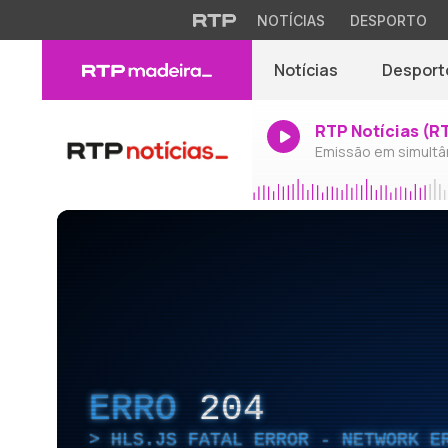
NOTÍCIAS
DESPORTO
Notícias
Desport
RTP Notícias (R
Emissão em simultâ
ERRO
204
HLS.JS FATAL ERROR - NETWORK E