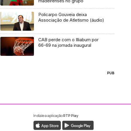
madeirenses no grupo
Policarpo Gouveia deixa
Associação de Atletismo (áudio)
CAB perde com o Illiabum por
66-69 na jornada inaugural
PUB
Instale a aplicação
RTP Play
ebook da RTP Madeira
nstagram da RTP Madeira