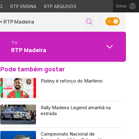
G
RTP ENSINA
RTP ARQUIVOS
Entrar
+ RTP Madeira
TV
RTP Madeira
Pode também gostar
Platiny é reforço do Marítimo
Rally Madeira Legend amanhã na
estrada
Campeonato Nacional de