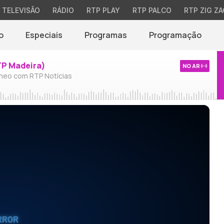
TELEVISÃO
RÁDIO
RTP PLAY
RTP PALCO
RTP ZIG ZA
o
Especiais
Programas
Programação
TP Madeira)
NO AR
neo com RTP Notícias
RROR