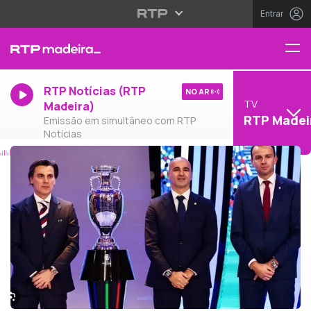
Entrar
RTP Notícias (RTP
NO AR
TV
Madeira)
RTP Madei
Emissão em simultâneo com RTP
Notícias