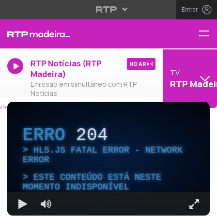
Entrar
RTP Notícias (RTP
NO AR
TV
Madeira)
RTP Madei
Emissão em simultâneo com RTP
Notícias
ERRO
204
HLS.JS FATAL ERROR - NETWORK
ERROR
ESTE CONTEÚDO ESTÁ NESTE
MOMENTO INDISPONÍVEL