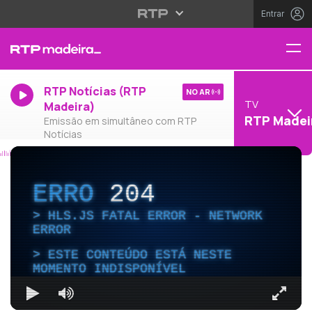
Entrar
RTP Notícias (RTP
NO AR
TV
Madeira)
RTP Madei
Emissão em simultâneo com RTP
Notícias
ERRO
204
HLS.JS FATAL ERROR - NETWORK
ERROR
ESTE CONTEÚDO ESTÁ NESTE
MOMENTO INDISPONÍVEL