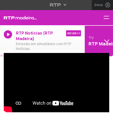
Entrar
RTP Notícias (RTP
NO AR
TV
Madeira)
RTP Madei
Emissão em simultâneo com RTP
Notícias