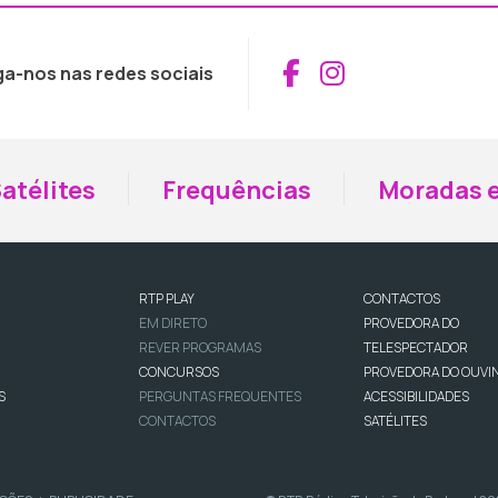
Aceder ao Fac
Aceder ao I
ga-nos nas redes sociais
atélites
Frequências
Moradas e
RTP PLAY
CONTACTOS
EM DIRETO
PROVEDORA DO
REVER PROGRAMAS
TELESPECTADOR
CONCURSOS
PROVEDORA DO OUVI
S
PERGUNTAS FREQUENTES
ACESSIBILIDADES
CONTACTOS
SATÉLITES