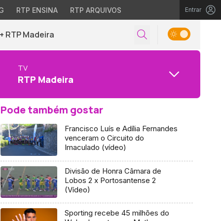
G
RTP ENSINA
RTP ARQUIVOS
Entrar
+ RTP Madeira
TV
RTP Madeira
Pode também gostar
Francisco Luís e Adília Fernandes
venceram o Circuito do
Imaculado (vídeo)
Divisão de Honra Câmara de
Lobos 2 x Portosantense 2
(Vídeo)
Sporting recebe 45 milhões do