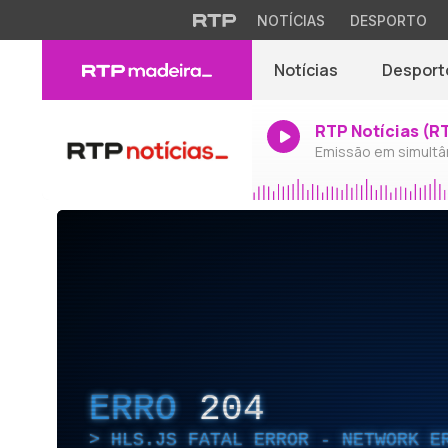
NOTÍCIAS
DESPORTO
Notícias
Desport
RTP Notícias (R
Emissão em simultâ
ERRO
204
HLS.JS FATAL ERROR - NETWORK E