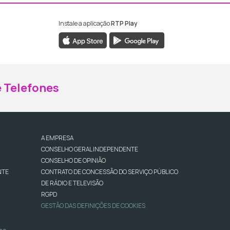
Instale a aplicação
RTP Play
ebook da RTP Madeira
nstagram da RTP Madeira
 Telefones
A EMPRESA
CONSELHO GERAL INDEPENDENTE
CONSELHO DE OPINIÃO
NTE
CONTRATO DE CONCESSÃO DO SERVIÇO PÚBLICO
DE RÁDIO E TELEVISÃO
RGPD
GESTÃO DAS DEFINIÇÕES DE COOKIES