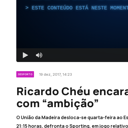
ESTE CONTEÚDO ESTÁ NESTE MOMEN
19 dez, 2017, 14:23
DESPORTO
Ricardo Chéu encar
com “ambição”
O União da Madeira desloca-se quarta-feira ao Est
21:15 horas, defronta o Sporting, em jogo relativ