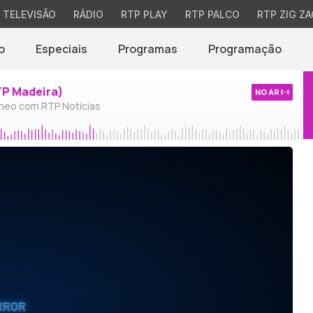
TELEVISÃO
RÁDIO
RTP PLAY
RTP PALCO
RTP ZIG ZA
o
Especiais
Programas
Programação
TP Madeira)
NO AR
neo com RTP Notícias
RROR