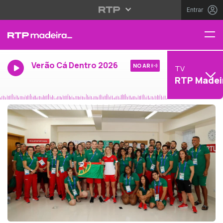
Entrar
Verão Cá Dentro 2026
NO AR
TV
RTP Madei