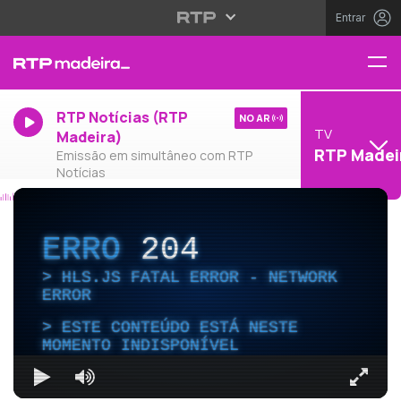
Entrar
RTP Notícias (RTP
NO AR
TV
Madeira)
RTP Madei
Emissão em simultâneo com RTP
Notícias
ERRO
204
HLS.JS FATAL ERROR - NETWORK
ERROR
ESTE CONTEÚDO ESTÁ NESTE
MOMENTO INDISPONÍVEL