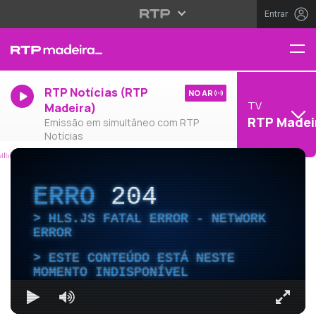
Entrar
RTP Notícias (RTP
NO AR
TV
Madeira)
RTP Madei
Emissão em simultâneo com RTP
Notícias
ERRO
204
HLS.JS FATAL ERROR - NETWORK
ERROR
ESTE CONTEÚDO ESTÁ NESTE
MOMENTO INDISPONÍVEL