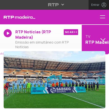
Entrar
RTP Notícias (RTP
NO AR
TV
Madeira)
RTP Madei
Emissão em simultâneo com RTP
Notícias