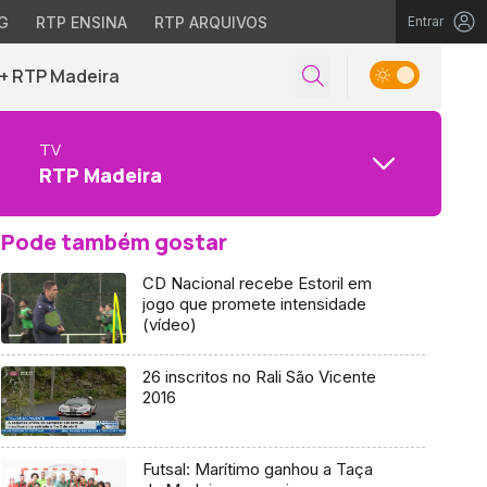
G
RTP ENSINA
RTP ARQUIVOS
Entrar
+ RTP Madeira
TV
RTP Madeira
Pode também gostar
CD Nacional recebe Estoril em
jogo que promete intensidade
(vídeo)
26 inscritos no Rali São Vicente
2016
Futsal: Marítimo ganhou a Taça