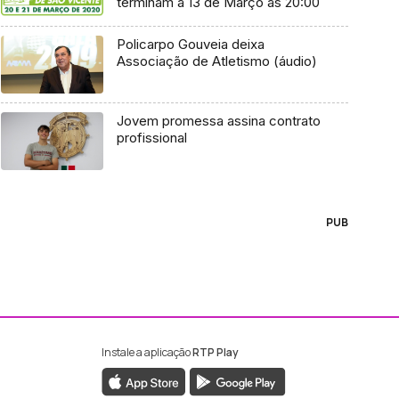
terminam a 13 de Março às 20:00
Policarpo Gouveia deixa
Associação de Atletismo (áudio)
Jovem promessa assina contrato
profissional
PUB
Instale a aplicação
RTP Play
ebook da RTP Madeira
nstagram da RTP Madeira