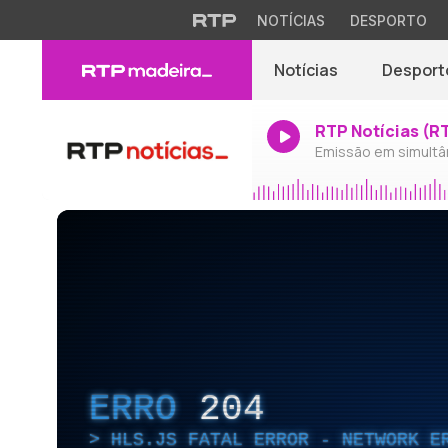
NOTÍCIAS
DESPORTO
Notícias
Desport
RTP Notícias (R
Emissão em simultâ
ERRO
204
HLS.JS FATAL ERROR - NETWORK E