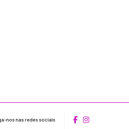
Aceder ao Fac
Aceder ao I
ga-nos nas redes sociais