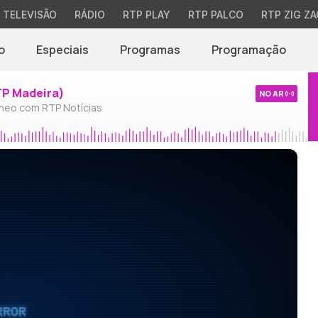
TELEVISÃO
RÁDIO
RTP PLAY
RTP PALCO
RTP ZIG ZA
o
Especiais
Programas
Programação
TP Madeira)
NO AR
neo com RTP Notícias
RROR