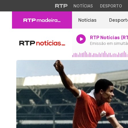
NOTÍCIAS
DESPORTO
Notícias
Desport
RTP Notícias (R
Emissão em simultâ