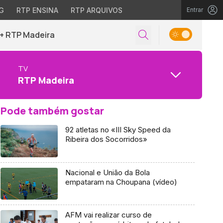
G
RTP ENSINA
RTP ARQUIVOS
Entrar
+ RTP Madeira
TV
RTP Madeira
Pode também gostar
92 atletas no «III Sky Speed da
Ribeira dos Socorridos»
Nacional e União da Bola
empataram na Choupana (vídeo)
AFM vai realizar curso de