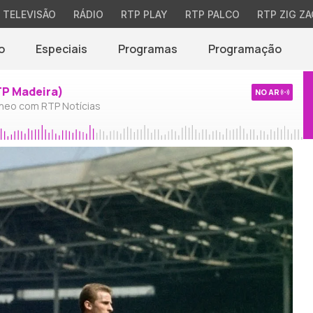
TELEVISÃO
RÁDIO
RTP PLAY
RTP PALCO
RTP ZIG ZA
o
Especiais
Programas
Programação
TP Madeira)
NO AR
neo com RTP Notícias