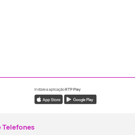
Instale a aplicação
RTP Play
ebook da RTP Madeira
nstagram da RTP Madeira
 Telefones