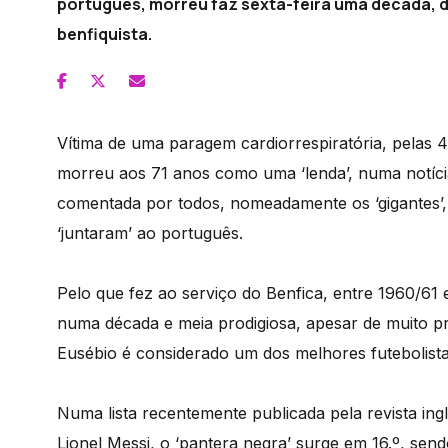
português, morreu faz sexta-feira uma década, de
benfiquista.
Vítima de uma paragem cardiorrespiratória, pelas 4
morreu aos 71 anos como uma ‘lenda’, numa notícia
comentada por todos, nomeadamente os ‘gigantes’, 
‘juntaram’ ao português.
Pelo que fez ao serviço do Benfica, entre 1960/61 
numa década e meia prodigiosa, apesar de muito pr
Eusébio é considerado um dos melhores futebolistas
Numa lista recentemente publicada pela revista ing
Lionel Messi, o ‘pantera negra’ surge em 16.º, sen