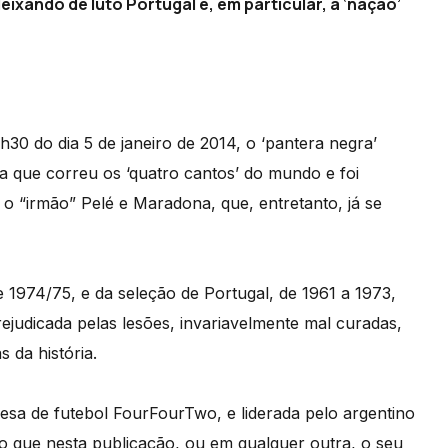
ixando de luto Portugal e, em particular, a ‘nação’
h30 do dia 5 de janeiro de 2014, o ‘pantera negra’
 que correu os ‘quatro cantos’ do mundo e foi
o “irmão” Pelé e Maradona, que, entretanto, já se
e 1974/75, e da seleção de Portugal, de 1961 a 1973,
ejudicada pelas lesões, invariavelmente mal curadas,
 da história.
lesa de futebol FourFourTwo, e liderada pelo argentino
do que nesta publicação, ou em qualquer outra, o seu