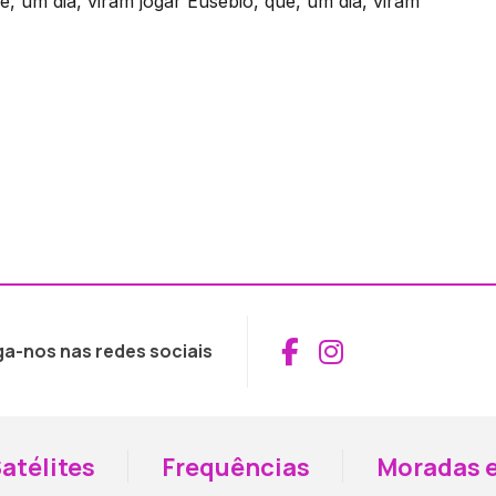
 um dia, viram jogar Eusébio, que, um dia, viram
Aceder ao Fac
Aceder ao I
ga-nos nas redes sociais
atélites
Frequências
Moradas e