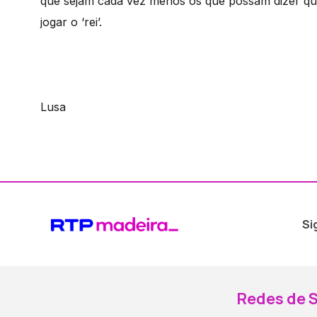
que sejam cada vez menos os que possam dizer que,
jogar o ‘rei’.
Lusa
Si
Redes de S