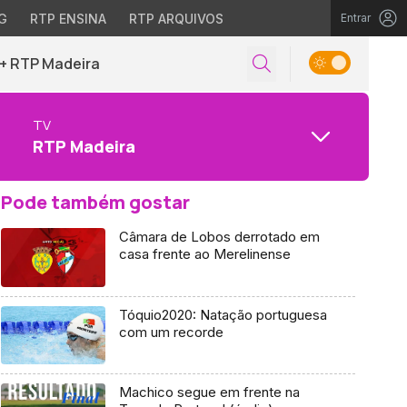
G
RTP ENSINA
RTP ARQUIVOS
Entrar
+ RTP Madeira
TV
RTP Madeira
Pode também gostar
Câmara de Lobos derrotado em
casa frente ao Merelinense
Tóquio2020: Natação portuguesa
com um recorde
Machico segue em frente na