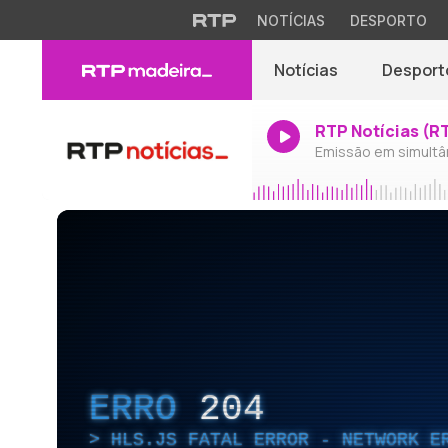
NOTÍCIAS
DESPORTO
Notícias
Desport
RTP Notícias (R
Emissão em simultâ
ERRO
204
HLS.JS FATAL ERROR - NETWORK E