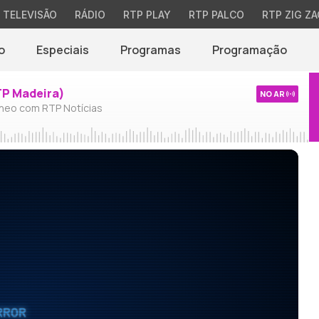
TELEVISÃO
RÁDIO
RTP PLAY
RTP PALCO
RTP ZIG ZA
o
Especiais
Programas
Programação
TP Madeira)
NO AR
neo com RTP Notícias
RROR