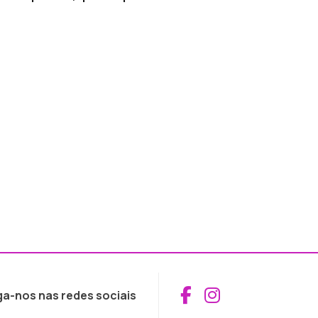
Aceder ao Fac
Aceder ao I
ga-nos nas redes sociais