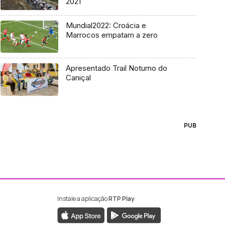
2021
Mundial2022: Croácia e
Marrocos empatam a zero
Apresentado Trail Noturno do
Caniçal
PUB
Instale a aplicação
RTP Play
ebook da RTP Madeira
nstagram da RTP Madeira